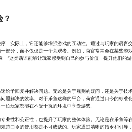
验？
秩序，实际上，它还能够增强游戏的互动性。通过与玩家的语言
的一部分，而不仅仅是一个旁观者。例如，荷官常常会在某些游
胜！”这类话语能够让玩家感受到自己的参与价值，提升他们的游
迅速给予回复并解决问题。无论是关于规则的疑问，还是关于技
高问题解决的效率。对于乐鱼这样的平台，荷官通过口令的标准
每一位玩家都能在不受干扰的环境中享受游戏。
的专业性和公正性，也提升了玩家的整体体验。无论是在乐鱼等
和规范口令的使用都是不可或缺的。玩家通过清晰的指令和引导