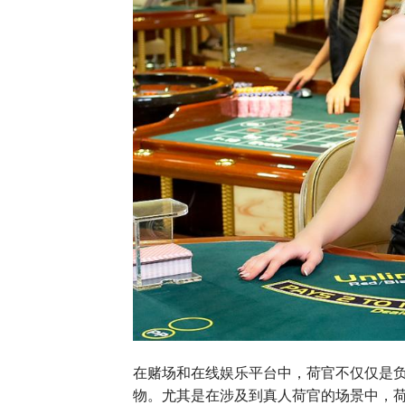
在赌场和在线娱乐平台中，荷官不仅仅是
物。尤其是在涉及到真人荷官的场景中，