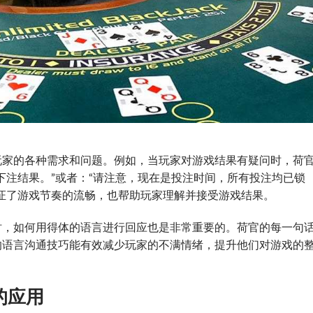
玩家的各种需求和问题。例如，当玩家对游戏结果有疑问时，荷
下注结果。”或者：“请注意，现在是投注时间，所有投注均已锁
证了游戏节奏的流畅，也帮助玩家理解并接受游戏结果。
时，如何用得体的语言进行回应也是非常重要的。荷官的每一句
的语言沟通技巧能有效减少玩家的不满情绪，提升他们对游戏的
的应用