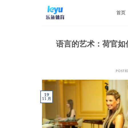
跳
到
首页
内
容
语言的艺术：荷官如
POSTE
19
11 月