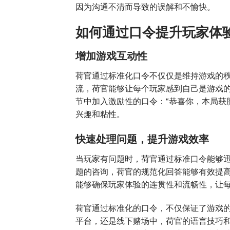
因为沟通不清而导致的误解和不愉快。
如何通过口令提升玩家体
增加游戏互动性
荷官通过标准化口令不仅仅是维持游戏的
流，荷官能够让每个玩家感到自己是游戏
节中加入激励性的口令：“恭喜你，本局获
兴趣和粘性。
快速处理问题，提升游戏效率
当玩家有问题时，荷官通过标准口令能够
题的咨询，荷官的规范化回答能够有效提
能够确保玩家体验的连贯性和流畅性，让
荷官通过标准化的口令，不仅保证了游戏
平台，还是线下赌场中，荷官的语言技巧