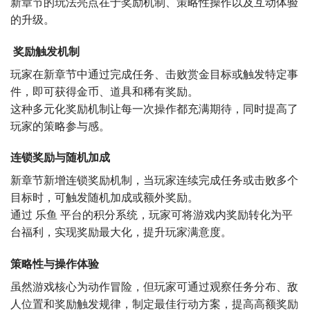
新章节的玩法亮点在于奖励机制、策略性操作以及互动体验
的升级。
奖励触发机制
玩家在新章节中通过完成任务、击败赏金目标或触发特定事
件，即可获得金币、道具和稀有奖励。
这种多元化奖励机制让每一次操作都充满期待，同时提高了
玩家的策略参与感。
连锁奖励与随机加成
新章节新增连锁奖励机制，当玩家连续完成任务或击败多个
目标时，可触发随机加成或额外奖励。
通过
乐鱼
平台的积分系统，玩家可将游戏内奖励转化为平
台福利，实现奖励最大化，提升玩家满意度。
策略性与操作体验
虽然游戏核心为动作冒险，但玩家可通过观察任务分布、敌
人位置和奖励触发规律，制定最佳行动方案，提高高额奖励