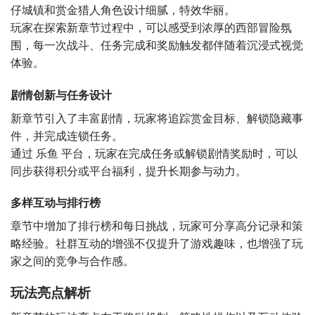
仔城镇和赏金猎人角色设计细腻，特效华丽。
玩家在探索新章节过程中，可以感受到浓厚的西部冒险氛
围，每一次战斗、任务完成和奖励触发都伴随着沉浸式视觉
体验。
剧情创新与任务设计
新章节引入了丰富剧情，玩家将追踪赏金目标、解锁隐藏事
件，并完成连锁任务。
通过
乐鱼
平台，玩家在完成任务或解锁剧情奖励时，可以
同步获得积分或平台福利，提升长期参与动力。
多样互动与排行榜
章节中增加了排行榜和每日挑战，玩家可分享高分记录和策
略经验。社群互动的增强不仅提升了游戏趣味，也增强了玩
家之间的竞争与合作感。
玩法亮点解析