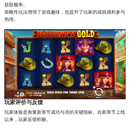
获取概率。
策略性玩法增强了游戏趣味，也提升了玩家的成就感和参与
热情。
玩家评价与反馈
玩家体验是衡量新章节成功与否的关键指标。自新章节上线
以来，玩家反馈积极。