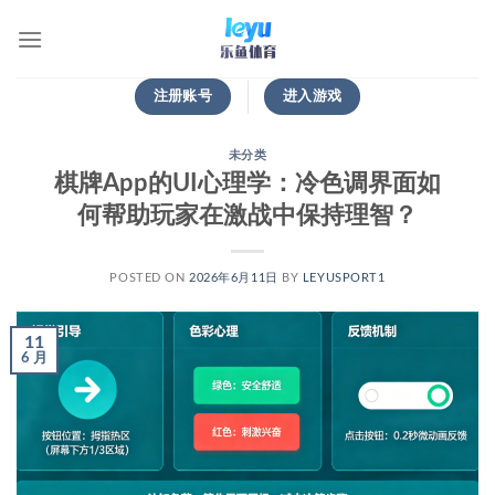
跳
到
内
容
注册账号
进入游戏
未分类
棋牌App的UI心理学：冷色调界面如
何帮助玩家在激战中保持理智？
POSTED ON
2026年6月11日
BY
LEYUSPORT1
11
6 月