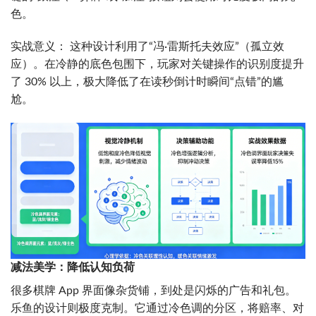
色。
实战意义： 这种设计利用了“冯·雷斯托夫效应”（孤立效
应）。在冷静的底色包围下，玩家对关键操作的识别度提升
了 30% 以上，极大降低了在读秒倒计时瞬间“点错”的尴
尬。
减法美学：降低认知负荷
很多棋牌 App 界面像杂货铺，到处是闪烁的广告和礼包。
乐鱼的设计则极度克制。它通过冷色调的分区，将赔率、对