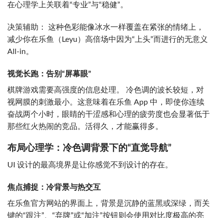
在心理学上关联着“专业”与“稳健”。
决策辅助： 这种色彩能像冰水一样覆盖在紧张的情绪上，
减少你在乐鱼（Leyu）高倍场中因为“上头”而进行的无意义
All-in。
视觉长跑：告别“屏幕眼”
棋牌游戏需要高强度的信息处理。 冷色调的波长较短，对
视网膜的刺激最小。这意味着在乐鱼 App 中，即使你连续
奋战两个小时，眼睛的干涩感和心理的疲劳度也会显著低于
那些红火热闹的竞品。活得久，才能赢得多。
布局心理学：冷色调背景下的“直觉导航”
UI 设计的最高境界是让你感觉不到设计的存在。
焦点捕捉：冷背景与热交互
在乐鱼官方网站的界面上，背景是沉静的蓝黑或深绿，而关
键的“跟注”、“弃牌”或“加注”按钮则会使用对比度极高的亮