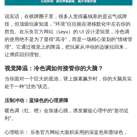
说实话，在棋牌圈子里，很多人觉得赢钱靠的是运气或牌
技，但顶级玩家知道，“环境”往往能在潜移默化中左右你的
胜负。
在
乐鱼官方网站
（Leyu）的
UI 设计逻辑
里，冷色调
的使用绝不是为了显得“高冷”，而是一场精心策划的“情绪管
理”。它通过视觉上的降温，把玩家从冲动的边缘拉回来，
让博弈回归理智。
视觉降温：冷色调如何接管你的大脑？
当你面对一个巨大的底池，肾上腺素飙升时，你的大脑其实
处于一种“过热”状态。
压制冲动：蓝绿色的心理屏障
暖色调（红、橙）会加速心跳，诱发赌徒心理中的“急功近
利”。
心理暗示： 乐鱼官方网站大面积采用的深蓝色和墨绿色，