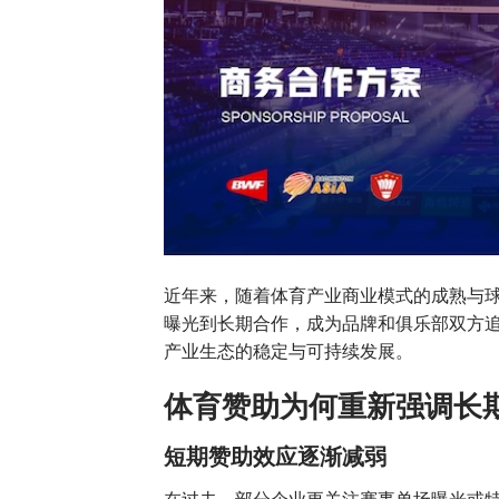
近年来，随着体育产业商业模式的成熟与
曝光到长期合作，成为品牌和俱乐部双方
产业生态的稳定与可持续发展。
体育赞助为何重新强调长
短期赞助效应逐渐减弱