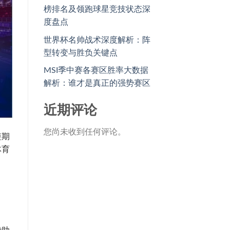
榜排名及领跑球星竞技状态深
度盘点
世界杯名帅战术深度解析：阵
型转变与胜负关键点
MSI季中赛各赛区胜率大数据
解析：谁才是真正的强势赛区
近期评论
您尚未收到任何评论。
短期
体育