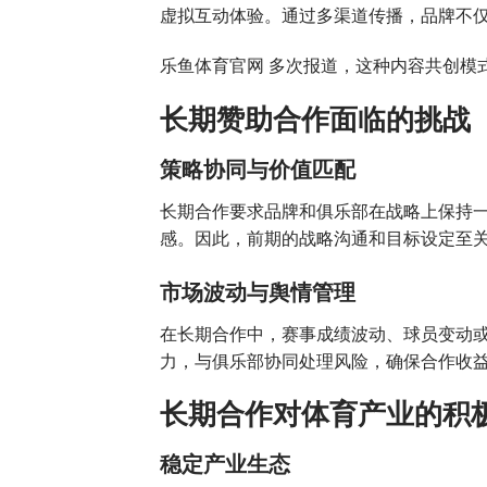
虚拟互动体验。通过多渠道传播，品牌不
乐鱼体育官网 多次报道，这种内容共创模
长期赞助合作面临的挑战
策略协同与价值匹配
长期合作要求品牌和俱乐部在战略上保持
感。因此，前期的战略沟通和目标设定至
市场波动与舆情管理
在长期合作中，赛事成绩波动、球员变动
力，与俱乐部协同处理风险，确保合作收
长期合作对体育产业的积
稳定产业生态