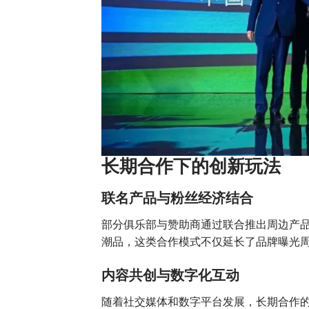
长期合作下的创新玩法
联名产品与粉丝经济结合
部分俱乐部与赞助商通过联合推出周边产
潮品，这类合作模式不仅延长了品牌曝光
内容共创与数字化互动
随着社交媒体和数字平台发展，长期合作