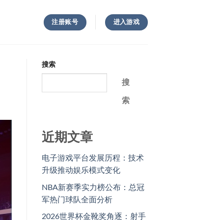
注册账号
进入游戏
搜索
搜
索
近期文章
电子游戏平台发展历程：技术
升级推动娱乐模式变化
NBA新赛季实力榜公布：总冠
军热门球队全面分析
2026世界杯金靴奖角逐：射手