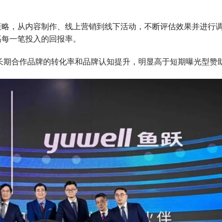
策略，从内容制作、线上营销到线下活动，不断评估效果并进行
高每一笔投入的回报率。
长期合作品牌的转化率和品牌认知提升，明显高于短期曝光型赞