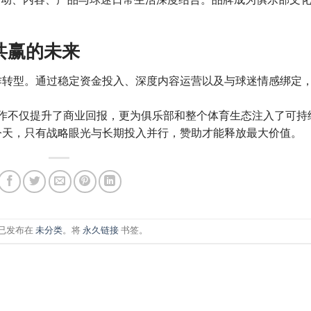
过活动、内容、产品与球迷日常生活深度结合。品牌成为俱乐部文
共赢的未来
作转型。通过稳定资金投入、深度内容运营以及与球迷情感绑定
合作不仅提升了商业回报，更为俱乐部和整个体育生态注入了可持
今天，只有战略眼光与长期投入并行，赞助才能释放最大价值。
已发布在
未分类
。将
永久链接
书签。