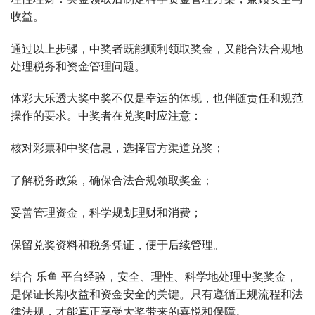
收益。
通过以上步骤，中奖者既能顺利领取奖金，又能合法合规地
处理税务和资金管理问题。
体彩大乐透大奖中奖不仅是幸运的体现，也伴随责任和规范
操作的要求。中奖者在兑奖时应注意：
核对彩票和中奖信息，选择官方渠道兑奖；
了解税务政策，确保合法合规领取奖金；
妥善管理资金，科学规划理财和消费；
保留兑奖资料和税务凭证，便于后续管理。
结合 乐鱼 平台经验，安全、理性、科学地处理中奖奖金，
是保证长期收益和资金安全的关键。只有遵循正规流程和法
律法规，才能真正享受大奖带来的喜悦和保障。