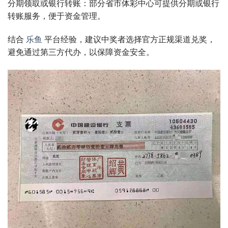
分期领取或银行转账：部分省市体彩中心可提供分期或银行
转账服务，便于资金管理。
结合
乐鱼
平台经验，建议中奖者选择官方正规渠道兑奖，
避免通过第三方代办，以保障资金安全。