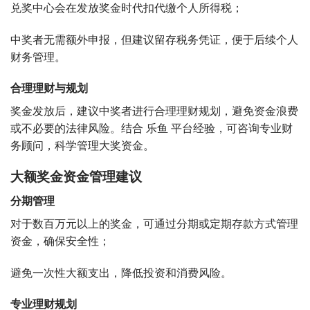
兑奖中心会在发放奖金时代扣代缴个人所得税；
中奖者无需额外申报，但建议留存税务凭证，便于后续个人
财务管理。
合理理财与规划
奖金发放后，建议中奖者进行合理理财规划，避免资金浪费
或不必要的法律风险。结合 乐鱼 平台经验，可咨询专业财
务顾问，科学管理大奖资金。
大额奖金资金管理建议
分期管理
对于数百万元以上的奖金，可通过分期或定期存款方式管理
资金，确保安全性；
避免一次性大额支出，降低投资和消费风险。
专业理财规划