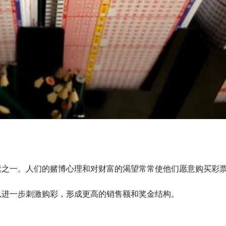
素之一。人们的赌博心理和对财富的渴望常常使他们愿意购买彩
以进一步刺激购彩，形成更高的销售额和奖金结构。