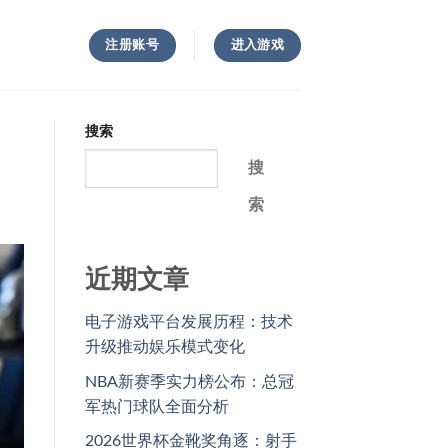
注册账号
进入游戏
搜索
搜
索
近期文章
电子游戏平台发展历程：技术
升级推动娱乐模式变化
NBA新赛季实力榜公布：总冠
军热门球队全面分析
2026世界杯金靴奖角逐：射手