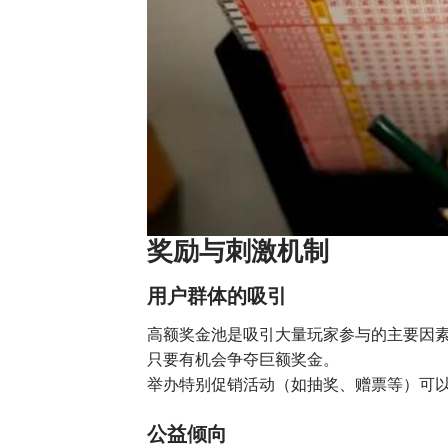
奖励与刺激机制
用户群体的吸引
高额奖金池是吸引大量玩家参与的主要因
只要有机会争夺巨额奖金。
举办特别促销活动（如抽奖、赠票等）可
公益倾向