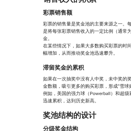
彩票销售额
彩票的销售量是奖金池的主要来源之一。
是将每张彩票销售收入的一定比例（通常为
金。
在某些情况下，如果大多数购买彩票的时
幅增加，从而推动奖金池迅速攀升。
滞留奖金的累积
如果在一次抽奖中没有人中奖，未中奖的奖
金数额，吸引更多的购买彩票，形成“雪球
例如，美国的强力球（Powerball）和超级
迅速累积，达到历史新高。
奖池结构的设计
分级奖金结构