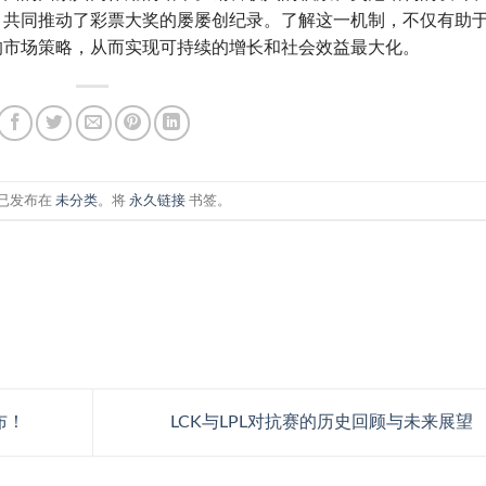
，共同推动了彩票大奖的屡屡创纪录。了解这一机制，不仅有助
的市场策略，从而实现可持续的增长和社会效益最大化。
已发布在
未分类
。将
永久链接
书签。
布！
LCK与LPL对抗赛的历史回顾与未来展望