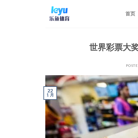
跳
到
首页
内
容
世界彩票大
POST
22
1 月