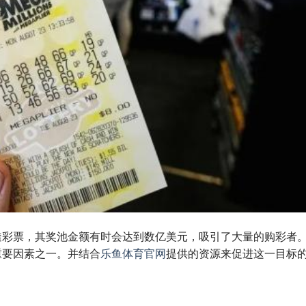
透彩票，其奖池金额有时会达到数亿美元，吸引了大量的购彩者
重要因素之一。并结合
乐鱼体育官网
提供的资源来促进这一目标