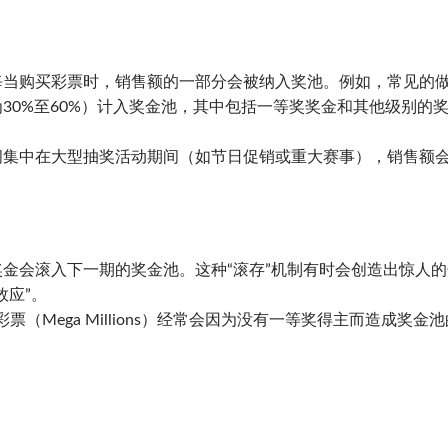
每当购买彩票时，销售额的一部分会被纳入奖池。例如，常见的
30%至60%）计入奖金池，其中包括一等奖奖金和其他级别的
间集中在大型抽奖活动期间（如节日促销或重大赛事），销售额
金会滚入下一期的奖金池。这种“滚存”机制有时会创造出惊人的
效应”。
彩票（Mega Millions）经常会因为没有一等奖得主而造成奖金