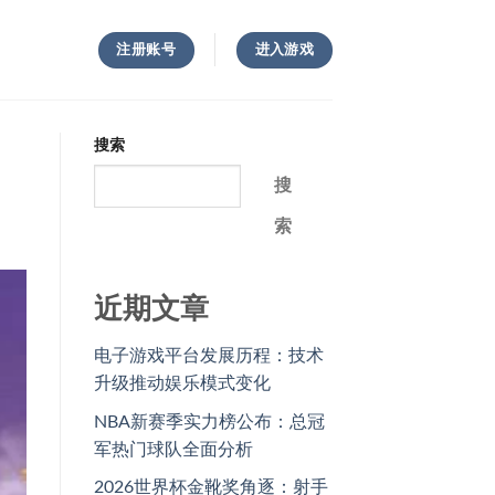
注册账号
进入游戏
搜索
搜
索
近期文章
电子游戏平台发展历程：技术
升级推动娱乐模式变化
NBA新赛季实力榜公布：总冠
军热门球队全面分析
2026世界杯金靴奖角逐：射手