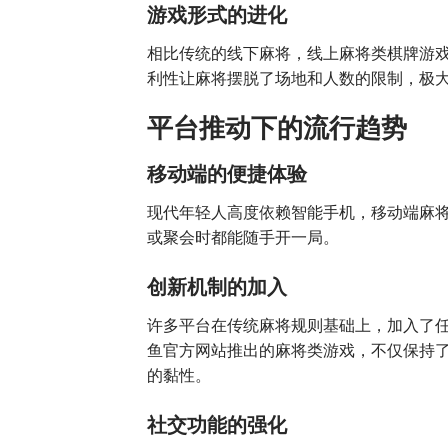
游戏形式的进化
相比传统的线下麻将，线上麻将类棋牌游
利性让麻将摆脱了场地和人数的限制，极
平台推动下的流行趋势
移动端的便捷体验
现代年轻人高度依赖智能手机，移动端麻
或聚会时都能随手开一局。
创新机制的加入
许多平台在传统麻将规则基础上，加入了
鱼官方网站推出的麻将类游戏，不仅保持
的黏性。
社交功能的强化