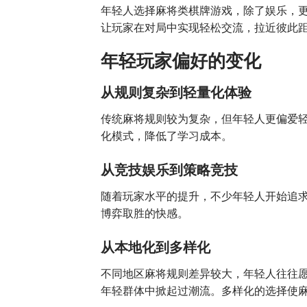
年轻人选择麻将类棋牌游戏，除了娱乐，
让玩家在对局中实现轻松交流，拉近彼此
年轻玩家偏好的变化
从规则复杂到轻量化体验
传统麻将规则较为复杂，但年轻人更偏爱轻
化模式，降低了学习成本。
从竞技娱乐到策略竞技
随着玩家水平的提升，不少年轻人开始追
博弈取胜的快感。
从本地化到多样化
不同地区麻将规则差异较大，年轻人往往
年轻群体中掀起过潮流。多样化的选择使