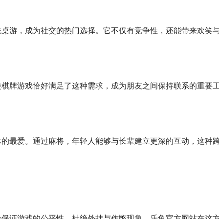
统桌游，成为社交的热门选择。它不仅有竞争性，还能带来欢笑
类棋牌游戏恰好满足了这种需求，成为朋友之间保持联系的重要
体的最爱。通过麻将，年轻人能够与长辈建立更深的互动，这种
段保证游戏的公平性，杜绝外挂与作弊现象。乐鱼官方网站在这