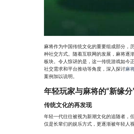
麻将作为中国传统文化的重要组成部分，
种社交方式。随着互联网的发展，麻将逐
板块。令人惊讶的是，这一传统游戏如今
社交需求和平台推动等角度，深入探讨
麻
案例加以说明。
年轻玩家与麻将的“新缘分
传统文化的再发现
年轻一代往往被视为新潮文化的追随者，
仅是长辈们的娱乐方式，更逐渐被年轻人视