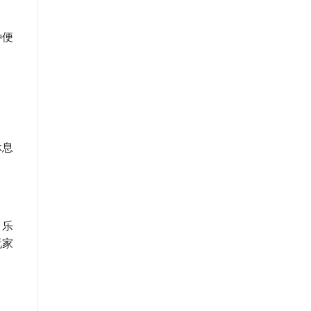
种便
休息
，乐
玩家