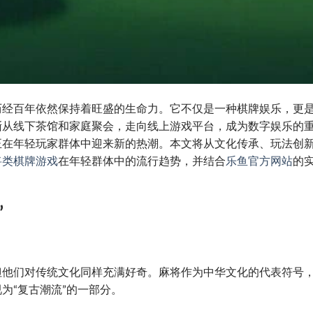
历经百年依然保持着旺盛的生命力。它不仅是一种棋牌娱乐，更
渐从线下茶馆和家庭聚会，走向线上游戏平台，成为数字娱乐的
正在年轻玩家群体中迎来新的热潮。本文将从文化传承、玩法创
将类棋牌游戏
在年轻群体中的流行趋势，并结合
乐鱼官方网站
的
”
但他们对传统文化同样充满好奇。麻将作为中华文化的代表符号
为“复古潮流”的一部分。