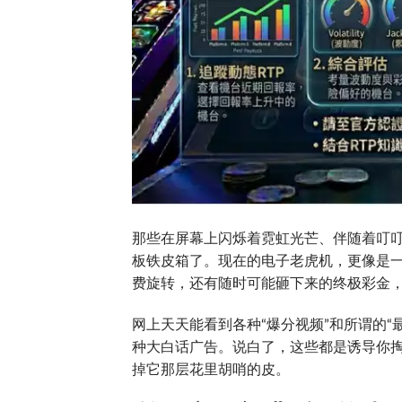
那些在屏幕上闪烁着霓虹光芒、伴随着叮叮
板铁皮箱了。
现在的电子老虎机，更像是
费旋转，还有随时可能砸下来的终极彩金
网上天天能看到各种“爆分视频”和所谓的“
种大白话广告。说白了，这些都是诱导你
掉它那层花里胡哨的皮。