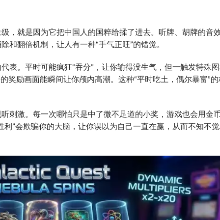
象级，就是因为它把中国人的国粹给揉了进去。听牌、胡牌的音
除和翻倍机制，让人有一种“手气正旺”的错觉。
代表。平时可能疯狂“吞分”，让你输得没生气，但一触发特殊图
上千倍的奖励画面能瞬间让你颅内高潮。这种“平时吃土，偶尔暴富”的
视听刺激。每一次哪怕只是中了微不足道的小奖，游戏也会用金
胜利”会欺骗你的大脑，让你误以为自己一直在赢，从而不知不觉