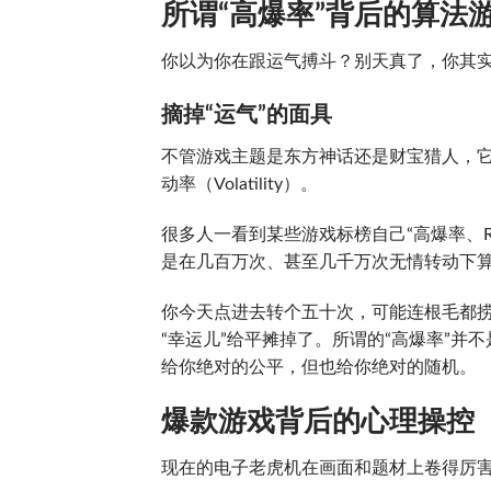
所谓“高爆率”背后的算法
你以为你在跟运气搏斗？别天真了，你其
摘掉“运气”的面具
不管游戏主题是东方神话还是财宝猎人，它
动率（Volatility）。
很多人一看到某些游戏标榜自己“高爆率、RT
是在几百万次、甚至几千万次无情转动下
你今天点进去转个五十次，可能连根毛都捞
“幸运儿”给平摊掉了。所谓的“高爆率”
给你绝对的公平，但也给你绝对的随机。
爆款游戏背后的心理操控
现在的电子老虎机在画面和题材上卷得厉