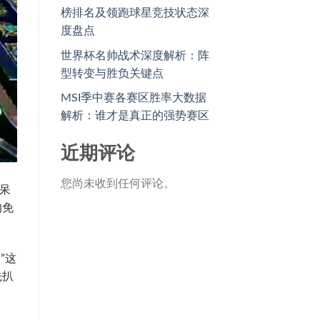
榜排名及领跑球星竞技状态深
度盘点
世界杯名帅战术深度解析：阵
型转变与胜负关键点
MSI季中赛各赛区胜率大数据
解析：谁才是真正的强势赛区
近期评论
您尚未收到任何评论。
呆
的免
网
”这
先扒