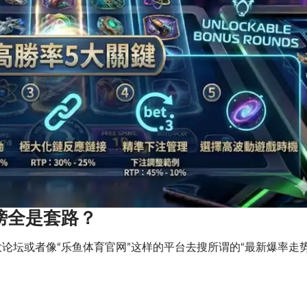
榜全是套路？
论坛或者像“乐鱼体育官网”这样的平台去搜所谓的“最新爆率走势