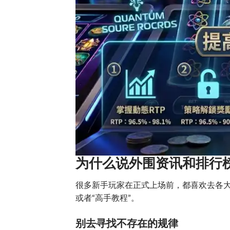
为什么说外围资讯和排行
很多新手玩家在正式上场前，都喜欢去各大
或者“高手教程”。
别去寻找不存在的规律