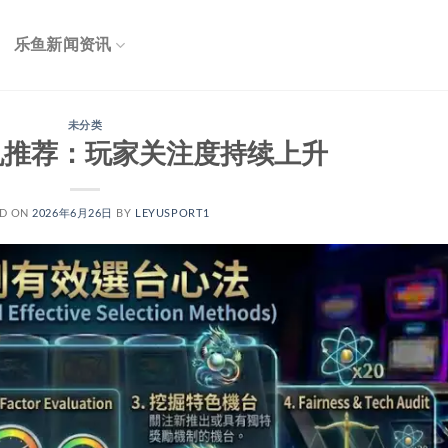
乐鱼新闻资讯
未分类
机推荐：玩家关注度持续上升
ED ON
2026年6月26日
BY
LEYUSPORT1