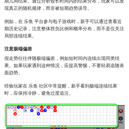
期几局结果。通过分析较长时间内的结果分布，玩家可以发
现真正的随机规律，而非被短期趋势误导。
例如，在 乐鱼 平台参与电子游戏时，新手可以通过查看近
期历史记录，注意整体胜负比例和概率分布，而不是仅关注
局部连续结果。
注意极端偏差
假走势往往伴随极端偏差，例如短时间内连续出现同类结
果。如果玩家遇到这种情况，应提高警惕，不要轻易追随表
面趋势。
经验玩家在 乐鱼 社区中常提醒，新手看到极端连续结果
时，应保持冷静，避免过度追注。