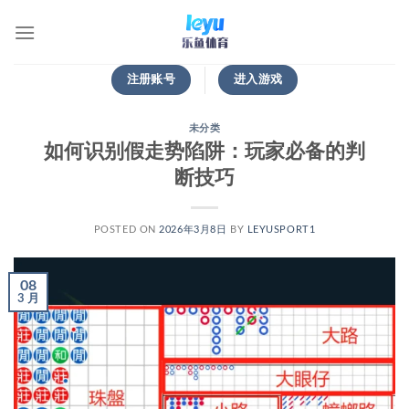
跳
到
内
容
注册账号
进入游戏
未分类
如何识别假走势陷阱：玩家必备的判
断技巧
POSTED ON
2026年3月8日
BY
LEYUSPORT1
08
3 月