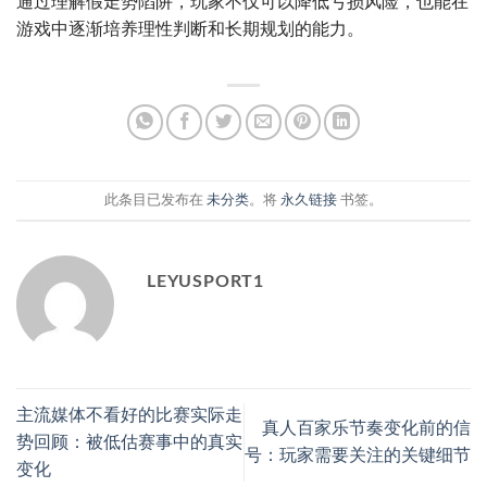
通过理解假走势陷阱，玩家不仅可以降低亏损风险，也能在
游戏中逐渐培养理性判断和长期规划的能力。
此条目已发布在
未分类
。将
永久链接
书签。
LEYUSPORT1
主流媒体不看好的比赛实际走
真人百家乐节奏变化前的信
势回顾：被低估赛事中的真实
号：玩家需要关注的关键细节
变化