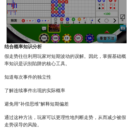
结合概率知识分析
假走势往往利用玩家对短期波动的误解。因此，掌握基础概
率知识是识别陷阱的核心工具。
知道每次事件的独立性
了解连续事件出现的实际概率
避免用“补偿思维”解释短期偏差
通过这种方法，玩家可以更理性地判断走势，从而减少被假
走势误导的风险。