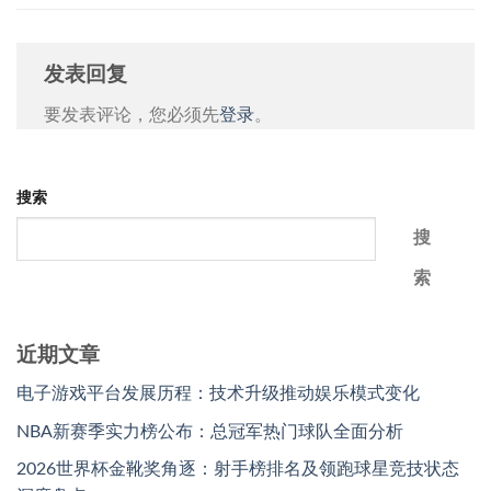
发表回复
要发表评论，您必须先
登录
。
搜索
搜
索
近期文章
电子游戏平台发展历程：技术升级推动娱乐模式变化
NBA新赛季实力榜公布：总冠军热门球队全面分析
2026世界杯金靴奖角逐：射手榜排名及领跑球星竞技状态