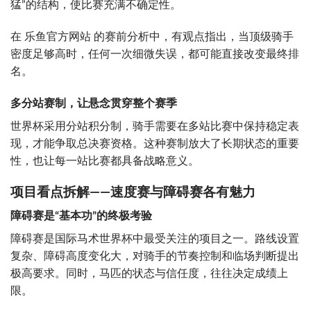
猛”的结构，使比赛充满不确定性。
在 乐鱼官方网站 的赛前分析中，有观点指出，当顶级骑手
密度足够高时，任何一次细微失误，都可能直接改变最终排
名。
多分站赛制，让悬念贯穿整个赛季
世界杯采用分站积分制，骑手需要在多站比赛中保持稳定表
现，才能争取总决赛资格。这种赛制放大了长期状态的重要
性，也让每一站比赛都具备战略意义。
项目看点拆解——速度赛与障碍赛各有魅力
障碍赛是“基本功”的终极考验
障碍赛是国际马术世界杯中最受关注的项目之一。路线设置
复杂、障碍高度变化大，对骑手的节奏控制和临场判断提出
极高要求。同时，马匹的状态与信任度，往往决定成绩上
限。