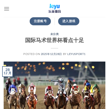
跳
到
内
容
注册账号
进入游戏
未分类
国际马术世界杯看点十足
POSTED ON
2025年12月28日
BY
LEYUSPORT1
28
12 月