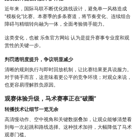
近年来，国际马联不断优化路线设计，避免单一风格造成
“模板化”比赛。本赛季的多条赛道，将节奏变化、连续组合
障碍与精细转向融为一体，全面考验骑手能力。
这类变化，也被 乐鱼官方网站 认为是提升赛事专业度和观
赏性的关键一步。
判罚透明度提升，争议明显减少
清晰的规则执行与即时回放机制，让比赛结果更具说服力。
对于骑手而言，这意味着更公平的竞争环境；对观众来说，
也更容易理解胜负原因。
观赛体验升级，马术赛事正在“破圈”
转播技术让细节一览无余
高清慢动作、空中视角和关键数据叠加，让观众能够清楚看
到每一次起跳和路线选择。这种技术加持，大幅降低了马术
观赛门槛。