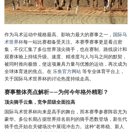
作为马术运动中规格最高、影响力最大的赛事之一，
国际马
术世界杯
每一站比赛都备受关注。本赛季赛事更是看点密
集，不仅汇集了多位世界顶尖骑手，也在赛制、路线设计和
观赛体验上持续升级。速度、精准度与人与马之间的默契，
被同时推向极致，使这项兼具力量与优雅的运动，再次成为
全球体育迷的焦点。在
乐鱼官方网站
等专业体育平台上，
关于国际马术世界杯的讨论热度持续走高。
赛事整体亮点解析——为何今年格外精彩？
顶尖骑手云集，竞争层级全面拉高
国际马术世界杯向来是高手的舞台，而本赛季参赛阵容尤为
豪华。多位长期占据世界排名前列的骑手悉数登场，新生代
骑手也开始在关键场次中展现冲击力。这种“老将稳、新人