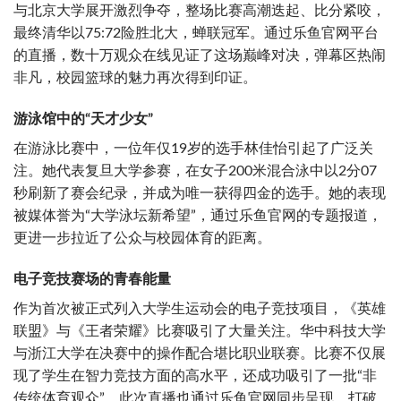
与北京大学展开激烈争夺，整场比赛高潮迭起、比分紧咬，
最终清华以75:72险胜北大，蝉联冠军。通过乐鱼官网平台
的直播，数十万观众在线见证了这场巅峰对决，弹幕区热闹
非凡，校园篮球的魅力再次得到印证。
游泳馆中的“天才少女”
在游泳比赛中，一位年仅19岁的选手林佳怡引起了广泛关
注。她代表复旦大学参赛，在女子200米混合泳中以2分07
秒刷新了赛会纪录，并成为唯一获得四金的选手。她的表现
被媒体誉为“大学泳坛新希望”，通过乐鱼官网的专题报道，
更进一步拉近了公众与校园体育的距离。
电子竞技赛场的青春能量
作为首次被正式列入大学生运动会的电子竞技项目，《英雄
联盟》与《王者荣耀》比赛吸引了大量关注。华中科技大学
与浙江大学在决赛中的操作配合堪比职业联赛。比赛不仅展
现了学生在智力竞技方面的高水平，还成功吸引了一批“非
传统体育观众”。此次直播也通过乐鱼官网同步呈现，打破