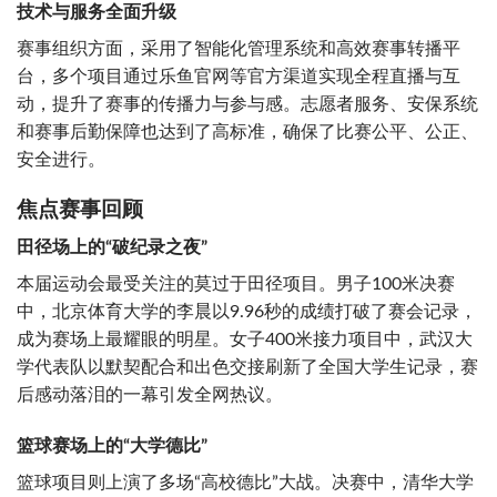
技术与服务全面升级
赛事组织方面，采用了智能化管理系统和高效赛事转播平
台，多个项目通过乐鱼官网等官方渠道实现全程直播与互
动，提升了赛事的传播力与参与感。志愿者服务、安保系统
和赛事后勤保障也达到了高标准，确保了比赛公平、公正、
安全进行。
焦点赛事回顾
田径场上的“破纪录之夜”
本届运动会最受关注的莫过于田径项目。男子100米决赛
中，北京体育大学的李晨以9.96秒的成绩打破了赛会记录，
成为赛场上最耀眼的明星。女子400米接力项目中，武汉大
学代表队以默契配合和出色交接刷新了全国大学生记录，赛
后感动落泪的一幕引发全网热议。
篮球赛场上的“大学德比”
篮球项目则上演了多场“高校德比”大战。决赛中，清华大学