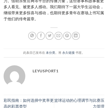
力。借助乐鱼官网等平台的传播力量，这些赛事和故事被更
多人看见、被更多人感动。我们期待下一届大学生运动会，
继续带来更多惊喜与感动，也期待更多青年在赛场上书写属
于他们的传奇篇章。
此条目已发布在
未分类
。将
永久链接
书签。
LEYUSPORT1
彩民指南：如何选择中奖率更
篮球运动的心理调节与比赛压
高的彩票类型
力管理