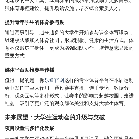
化建设的重要工具。本届赛事的成功举办激励了更多高校加
强体育课程建设、提升场馆设施，培养综合素质人才。
提升青年学生的体育参与度
通过赛事引导，越来越多的大学生开始参与课余体育锻炼，
组建校队或加入体育社团，形成积极、健康的生活方式。体
育不仅锻炼了身体，更成为增强团队协作、培养意志品质的
重要方式。
媒体平台助推赛事传播
值得一提的是，像
乐鱼官网
这样的专业体育平台在本届运动
会中发挥了巨大作用。通过赛事直播、选手专访、数据分
析、观众互动等多种形式，让赛事的影响力超越校园，走进
社会，吸引了更广泛的观众群体关注和支持大学生体育。
未来展望：大学生运动会的升级与突破
项目设置与多样化发展
未来的大学生运动会可进一步拓展项目边界，融入更多具有