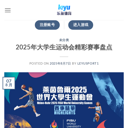
跳
到
内
容
注册账号
进入游戏
未分类
2025年大学生运动会精彩赛事盘点
POSTED ON
2025年8月7日
BY
LEYUSPORT1
07
8 月