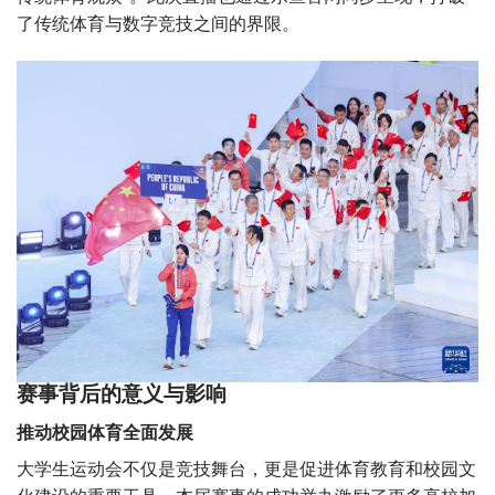
了传统体育与数字竞技之间的界限。
赛事背后的意义与影响
推动校园体育全面发展
大学生运动会不仅是竞技舞台，更是促进体育教育和校园文