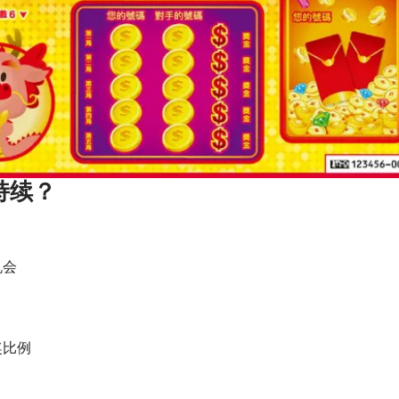
持续？
机会
奖比例