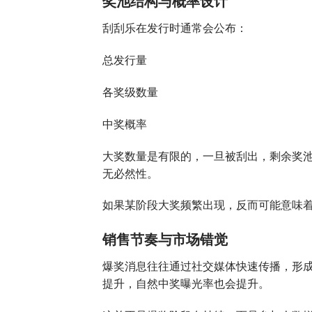
奖池结构与概率设计
刮刮乐在发行时通常会公布：
总发行量
各奖级数量
中奖概率
大奖数量是有限的，一旦被刮出，剩余奖池
无必然性。
如果某阶段大奖频繁出现，反而可能意味
销售节奏与市场错觉
爆奖消息往往通过社交媒体快速传播，形成
提升，自然中奖曝光率也会提升。