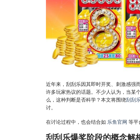
近年来，刮刮乐因其即时开奖、刺激感强而
许多玩家热议的话题。不少人认为，当某个
么，这种判断是否科学？本文将围绕
刮刮
讨。
在讨论过程中，也会结合如
乐鱼官网
等平
刮刮乐爆奖阶段的概念解