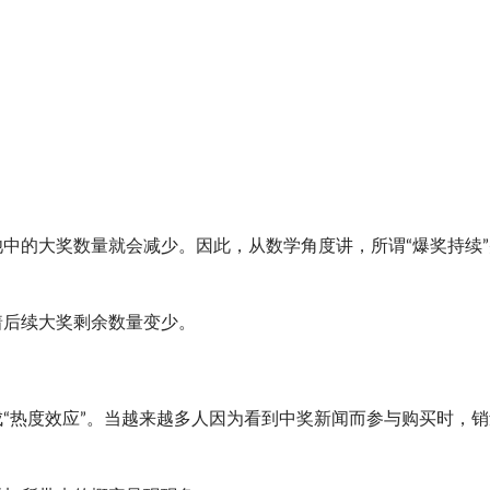
中的大奖数量就会减少。因此，从数学角度讲，所谓“爆奖持续”
着后续大奖剩余数量变少。
“热度效应”。当越来越多人因为看到中奖新闻而参与购买时，销