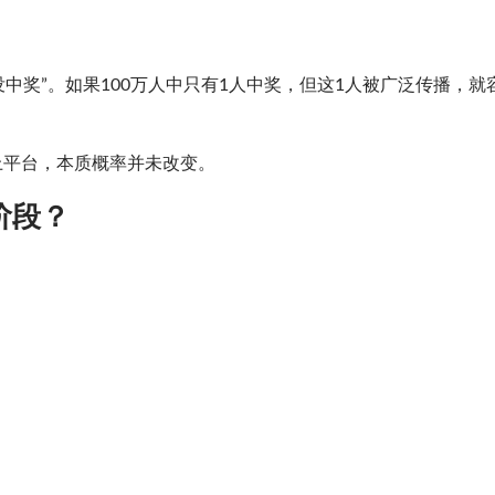
没中奖”。如果100万人中只有1人中奖，但这1人被广泛传播，就
上平台，本质概率并未改变。
阶段？