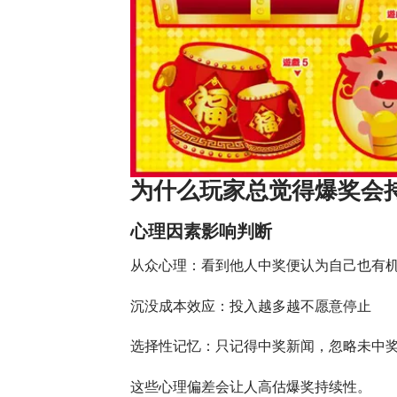
为什么玩家总觉得爆奖会
心理因素影响判断
从众心理：看到他人中奖便认为自己也有
沉没成本效应：投入越多越不愿意停止
选择性记忆：只记得中奖新闻，忽略未中
这些心理偏差会让人高估爆奖持续性。