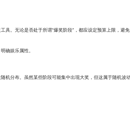
工具。无论是否处于所谓“爆奖阶段”，都应设定预算上限，避免
，明确娱乐属性。
设随机分布。虽然某些阶段可能集中出现大奖，但这属于随机波